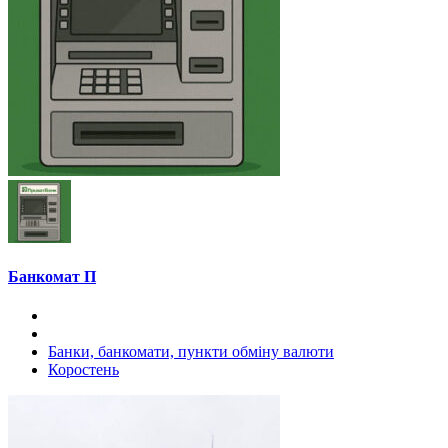
Банкомат П
Банки, банкомати, пункти обміну валюти
Коростень