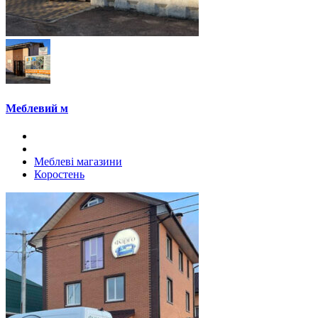
Меблевий м
Меблеві магазини
Коростень