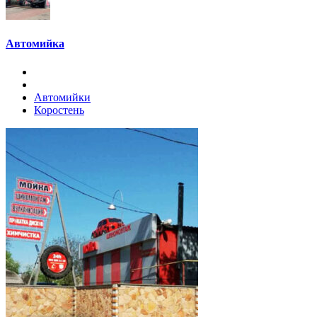
Автомийка
Автомийки
Коростень