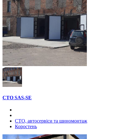
СТО SAS-SE
СТО, автосервіси та шиномонтаж
Коростень