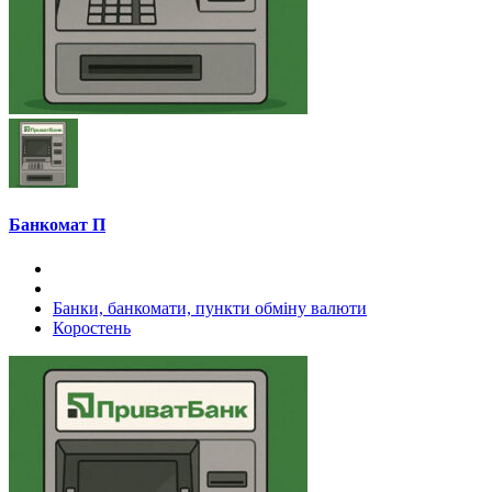
Банкомат П
Банки, банкомати, пункти обміну валюти
Коростень