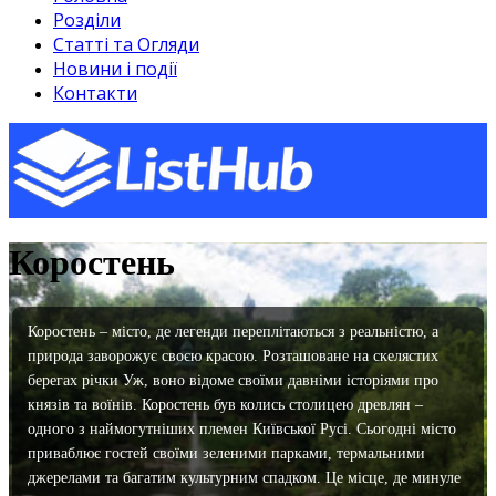
Розділи
Статті та Огляди
Новини і події
Контакти
Коростень
Коростень – місто, де легенди переплітаються з реальністю, а
природа заворожує своєю красою. Розташоване на скелястих
берегах річки Уж, воно відоме своїми давніми історіями про
князів та воїнів. Коростень був колись столицею древлян –
одного з наймогутніших племен Київської Русі. Сьогодні місто
приваблює гостей своїми зеленими парками, термальними
джерелами та багатим культурним спадком. Це місце, де минуле