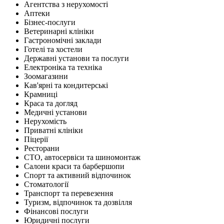
Агентства з нерухомості
Аптеки
Бізнес-послуги
Ветеринарні клініки
Гастрономічні заклади
Готелі та хостели
Державні установи та послуги
Електроніка та техніка
Зоомагазини
Кав'ярні та кондитерські
Крамниці
Краса та догляд
Медичні установи
Нерухомість
Приватні клініки
Піцерії
Ресторани
СТО, автосервіси та шиномонтаж
Салони краси та барбершопи
Спорт та активний відпочинок
Стоматології
Транспорт та перевезення
Туризм, відпочинок та дозвілля
Фінансові послуги
Юридичні послуги