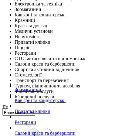
Електроніка та техніка
Зоомагазини
Кав'ярні та кондитерські
Крамниці
Краса та догляд
Медичні установи
Нерухомість
Приватні клініки
Піцерії
Ресторани
СТО, автосервіси та шиномонтаж
Салони краси та барбершопи
Спорт та активний відпочинок
Стоматології
Транспорт та перевезення
Туризм, відпочинок та дозвілля
Зоомагазини
Фінансові послуги
Юридичні послуги
Кав'ярні та кондитерські
Де
Приватні клініки
Ресторани
Салони краси та барбершопи