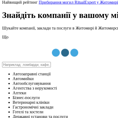
Найвищий рейтинг
Прибирання могил RitualExpert у Житомирі
Знайдіть компанії
у вашому мі
Шукайте компанії, заклади та послуги в Житомирі й Житомирськ
Що
Автозаправні станції
Автомийки
Автообслуговування
Агентства з нерухомості
Аптеки
Бізнес-послуги
Ветеринарні клініки
Гастрономічні заклади
Готелі та хостели
Державні установи та послуги