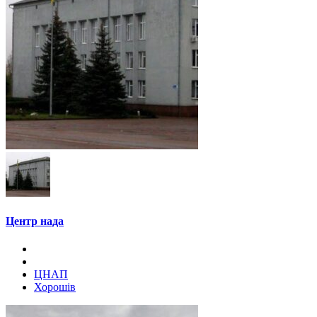
Центр нада
ЦНАП
Хорошів