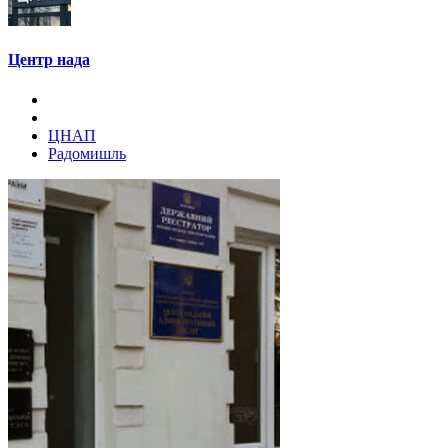
Центр нада
ЦНАП
Радомишль