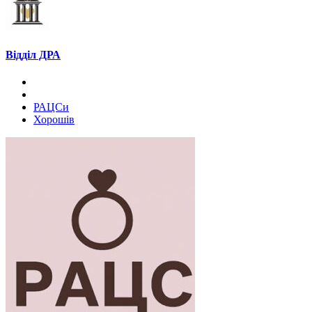
Відділ ДРА
РАЦСи
Хорошів