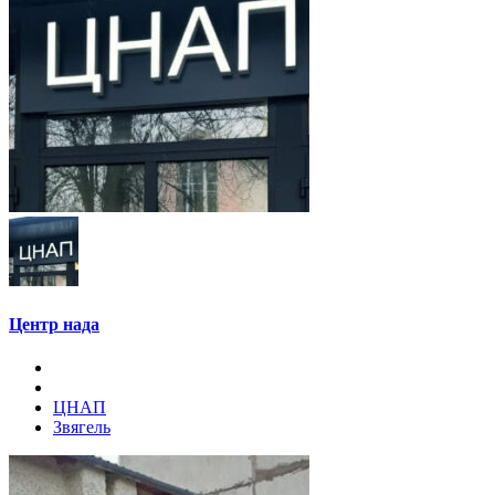
Центр нада
ЦНАП
Звягель