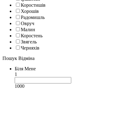
Коростишів
Хорошів
Радомишль
Овруч
Малин
Коростень
Звягель
Черняхів
Пошук
Відміна
Біля Мене
1
1000