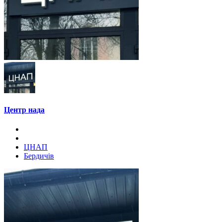
Центр нада
ЦНАП
Бердичів