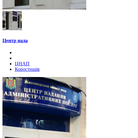
Центр нада
ЦНАП
Коростишів