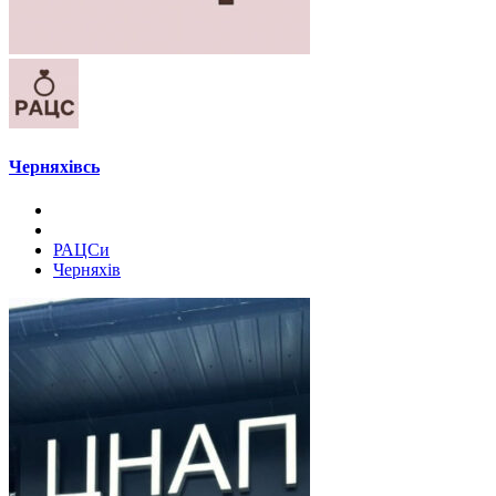
Черняхівсь
РАЦСи
Черняхів