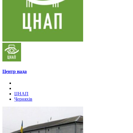
Центр нада
ЦНАП
Черняхів