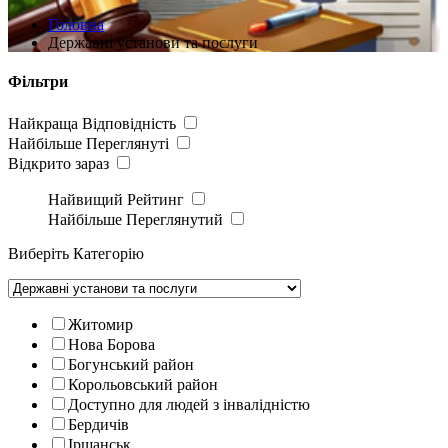
Головна
Державні установи та послуги
Фільтри
Найкраща Відповідність
Найбільше Переглянуті
Відкрито зараз
Найвищий Рейтинг
Найбільше Переглянутий
Виберіть Категорію
Житомир
Нова Борова
Богунський район
Корольовський район
Доступно для людей з інвалідністю
Бердичів
Іршанськ