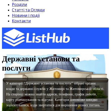
Розділи
Статті та Огляди
Новини і події
Контакти
Державні установи та
послуги
У категорії “Державні установи та послуги” зібрані органи
влади та державні служби у Житомирі та Житомирській області.
На сторінці можна знайти адреси, телефони, графік роботи,
карту розташування та відгуки. Категорія допоможе швидко
зорієнтуватися, куди звертатися для вирішення різних питань.