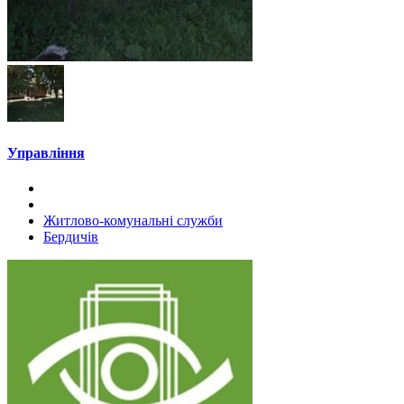
Управління
Житлово-комунальні служби
Бердичів