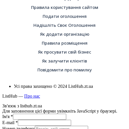
Правила користування сайтом
Подати оголошення
Надішліть Своє Оголошення
Як додати організацію
Правила розміщення
Як просувати свій бізнес
Як залучити клієнтів
Повідомити про помилку
Усі права захищено © 2024 ListHub.zt.ua
ListHub —
Про нас
Зв'язок з listhub.zt.ua
Для заповнення цієї форми увімкніть JavaScript у браузері.
Ім'я
*
E-mail
*
Номер телефону