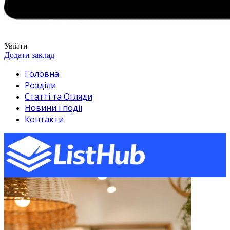
Увійти
Додати заклад
Головна
Розділи
Статті та Огляди
Новини і події
Контакти