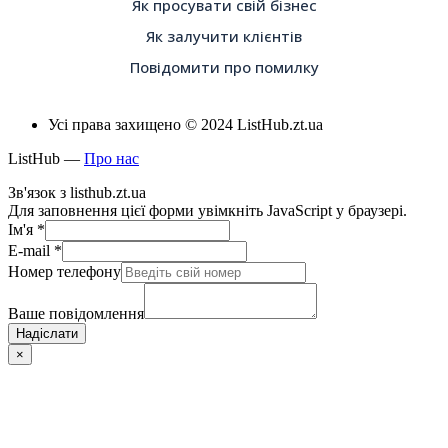
Як просувати свій бізнес
Як залучити клієнтів
Повідомити про помилку
Усі права захищено © 2024 ListHub.zt.ua
ListHub —
Про нас
Зв'язок з listhub.zt.ua
Для заповнення цієї форми увімкніть JavaScript у браузері.
Ім'я
*
E-mail
*
Номер телефону
Ваше повідомлення
Надіслати
×