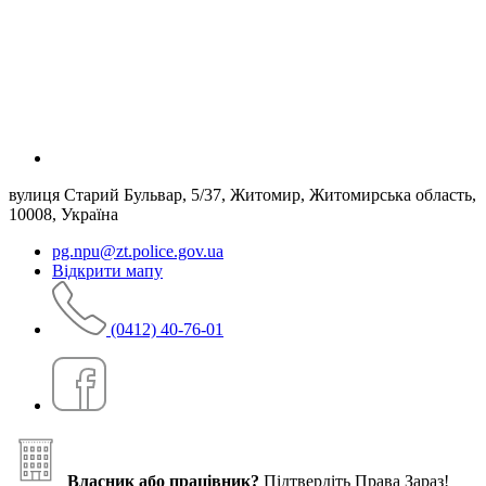
вулиця Старий Бульвар, 5/37, Житомир, Житомирська область,
10008, Україна
pg.npu@zt.police.gov.ua
Відкрити мапу
(0412) 40-76-01
Власник або працівник?
Підтвердіть Права Зараз!