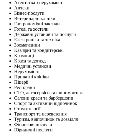
Агентства з нерухомості
Аптеки
Бізнес-послуги
Ветеринарні клініки
Гастрономічні заклади
Готелі та хостели
Державні установи та послуги
Електроніка та техніка
Зоомагазини
Кав'ярні та кондитерські
Крамниці
Краса та догляд
Медичні установи
Нерухомість
Приватні клініки
Піцерії
Ресторани
СТО, автосервіси та шиномонтаж
Салони краси та барбершопи
Спорт та активний відпочинок
Стоматології
Транспорт та перевезення
Туризм, відпочинок та дозвілля
Фінансові послуги
Юридичні послуги