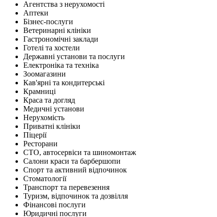
Агентства з нерухомості
Аптеки
Бізнес-послуги
Ветеринарні клініки
Гастрономічні заклади
Готелі та хостели
Державні установи та послуги
Електроніка та техніка
Зоомагазини
Кав'ярні та кондитерські
Крамниці
Краса та догляд
Медичні установи
Нерухомість
Приватні клініки
Піцерії
Ресторани
СТО, автосервіси та шиномонтаж
Салони краси та барбершопи
Спорт та активний відпочинок
Стоматології
Транспорт та перевезення
Туризм, відпочинок та дозвілля
Фінансові послуги
Юридичні послуги