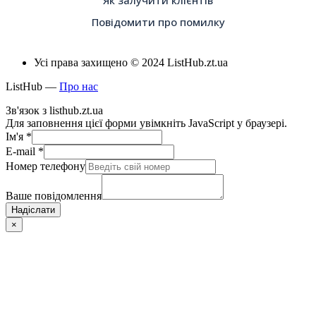
Повідомити про помилку
Усі права захищено © 2024 ListHub.zt.ua
ListHub —
Про нас
Зв'язок з listhub.zt.ua
Для заповнення цієї форми увімкніть JavaScript у браузері.
Ім'я
*
E-mail
*
Номер телефону
Ваше повідомлення
Надіслати
×