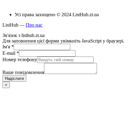
Усі права захищено © 2024 ListHub.zt.ua
ListHub —
Про нас
Зв'язок з listhub.zt.ua
Для заповнення цієї форми увімкніть JavaScript у браузері.
Ім'я
*
E-mail
*
Номер телефону
Ваше повідомлення
Надіслати
×