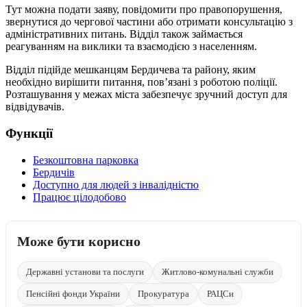
Тут можна подати заяву, повідомити про правопорушення,
звернутися до чергової частини або отримати консультацію з
адміністративних питань. Відділ також займається
реагуванням на виклики та взаємодією з населенням.
Відділ підійде мешканцям Бердичева та району, яким
необхідно вирішити питання, пов’язані з роботою поліції.
Розташування у межах міста забезпечує зручний доступ для
відвідувачів.
Функції
Безкоштовна парковка
Бердичів
Доступно для людей з інвалідністю
Працює цілодобово
Може бути корисно
Державні установи та послуги
Житлово-комунальні служби
Пенсійні фонди України
Прокуратура
РАЦСи