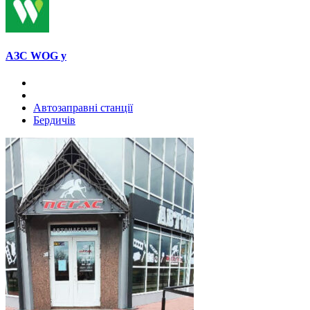
АЗС WOG у
Автозаправні станції
Бердичів