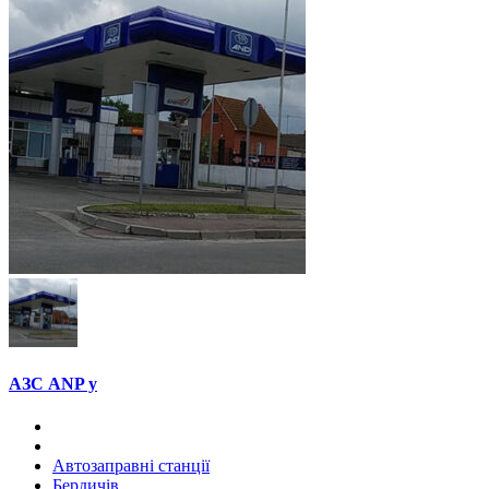
АЗС ANP у
Автозаправні станції
Бердичів