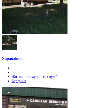
Управління
Житлово-комунальні служби
Бердичів