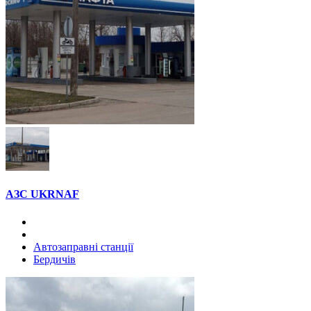
АЗС UKRNAF
Автозаправні станції
Бердичів