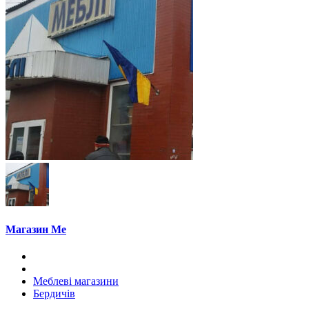
Магазин Ме
Меблеві магазини
Бердичів