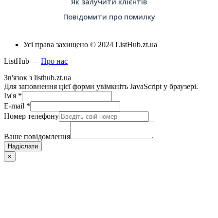
Як залучити клієнтів
Повідомити про помилку
Усі права захищено © 2024 ListHub.zt.ua
ListHub —
Про нас
Зв'язок з listhub.zt.ua
Для заповнення цієї форми увімкніть JavaScript у браузері.
Ім'я
*
E-mail
*
Номер телефону
Ваше повідомлення
Надіслати
×