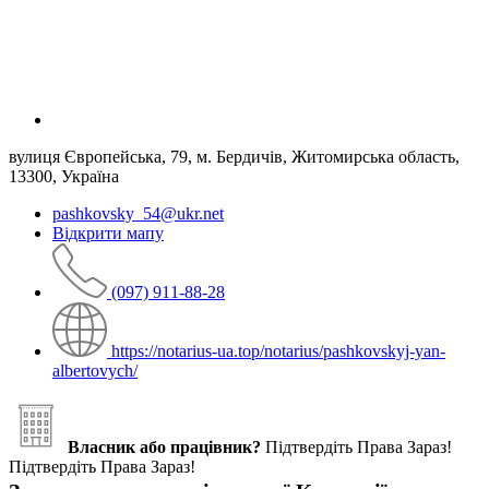
вулиця Європейська, 79, м. Бердичів, Житомирська область,
13300, Україна
pashkovsky_54@ukr.net
Відкрити мапу
(097) 911-88-28
https://notarius-ua.top/notarius/pashkovskyj-yan-
albertovych/
Власник або працівник?
Підтвердіть Права Зараз!
Підтвердіть Права Зараз!