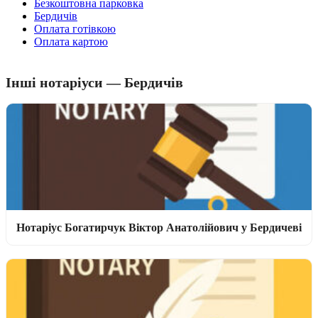
Безкоштовна парковка
Бердичів
Оплата готівкою
Оплата картою
Інші нотаріуси — Бердичів
Нотаріус Богатирчук Віктор Анатолійович у Бердичеві