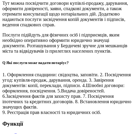
Тут можна посвідчити договори купівлі-продажу, дарування,
оформити довіреності, заяви, спадкові документи, а також
отримати консультації щодо нотаріальних дій. Додатково
надаються послуги засвідчення копій документів і підписів,
ведення спадкових справ.
Послуги підійдуть для фізичних осіб і підприємців, яким
необхідно оперативно оформити юридично значущі
документи. Розташування у Бердичеві зручне для мешканців
міста та відвідувачів із прилеглих населених пунктів.
Q
Які послуги може надати нотаріус?
1. Оформлення спадщини: свідоцтва, заповіти. 2. Посвідчення
угод: купівля-продаж, дарування, оренда. 3. Завірення
документів: копії, переклади, підписи. 4.Шлюбні договори:
оформлення, посвідчення. 5.Видача довіреностей.
6.Засвідчення фактів для захисту прав. 7. Посвідчення
іпотечних та кредитних договорів. 8. Встановлення юридично
значущих фактів.
9. Реєстрація прав власності та юридичних осіб.
Функції