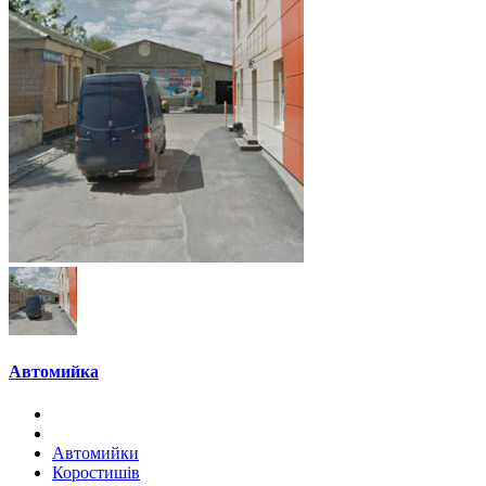
Автомийка
Автомийки
Коростишів