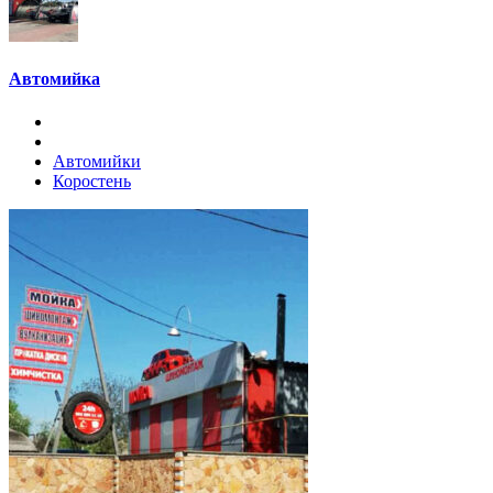
Автомийка
Автомийки
Коростень