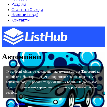
Розділи
Статті та Огляди
Новини і події
Контакти
Автомийки
Тут зібрані місця, де можна швидко помити авто в Житомирі та
по області. На сторінці зручно порівняти локації, переглянути
контакти, години роботи та думки інших водіїв. Це допомагає
обрати оптимальний варіант — поруч, по дорозі або за рівнем
сервісу.
Головна