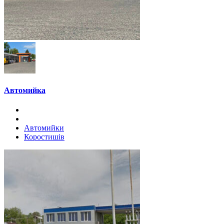
Автомийка
Автомийки
Коростишів