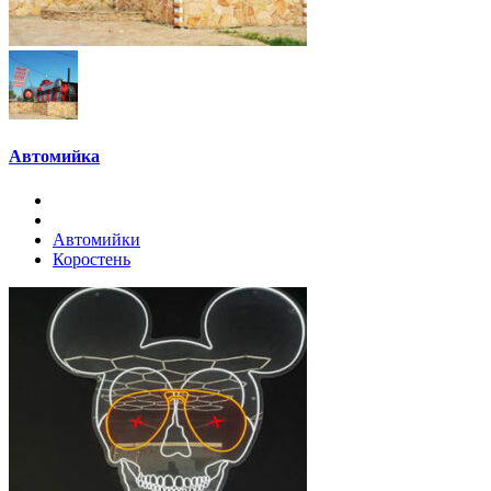
Автомийка
Автомийки
Коростень