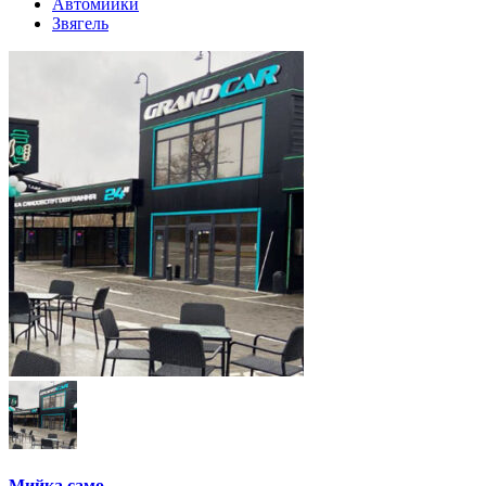
Автомийки
Звягель
Мийка само