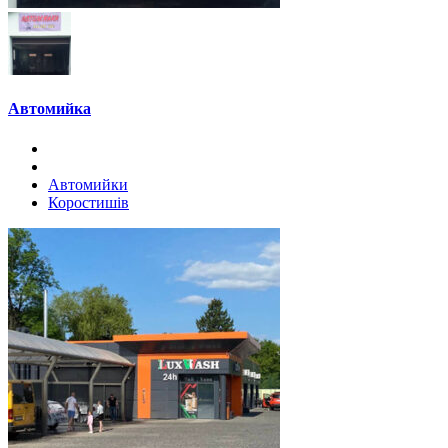
Автомийка
Автомийки
Коростишів