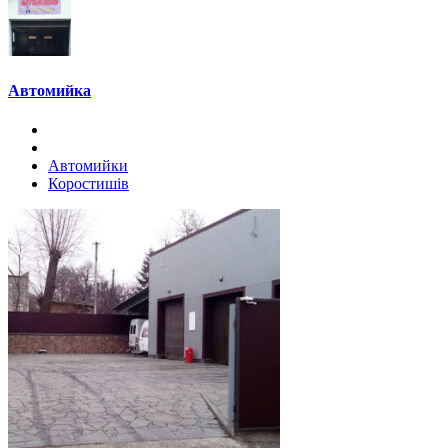
Автомийка
Автомийки
Коростишів