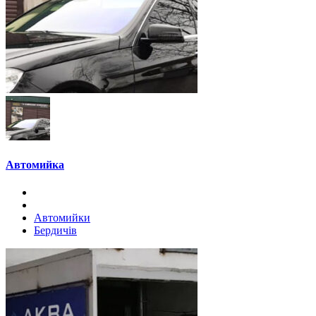
Автомийка
Автомийки
Бердичів