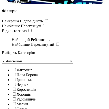
Автомийки
Фільтри
Найкраща Відповідність
Найбільше Переглянуті
Відкрито зараз
Найвищий Рейтинг
Найбільше Переглянутий
Виберіть Категорію
Житомир
Нова Борова
Іршанськ
Черняхів
Коростишів
Хорошів
Радомишль
Малин
Овруч