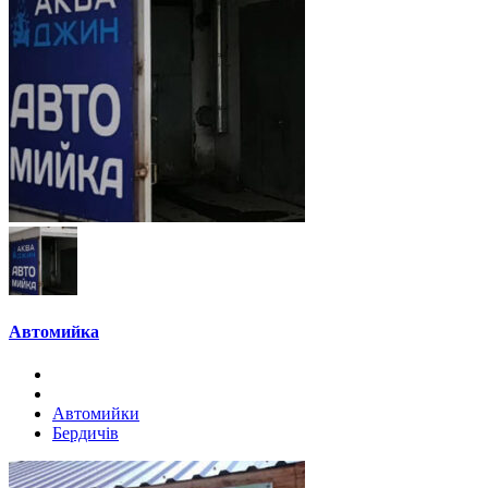
Автомийка
Автомийки
Бердичів