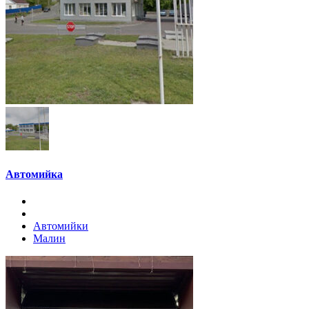
Автомийка
Автомийки
Малин