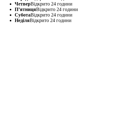
Четвер
Відкрито 24 години
П’ятниця
Відкрито 24 години
Субота
Відкрито 24 години
Неділя
Відкрито 24 години