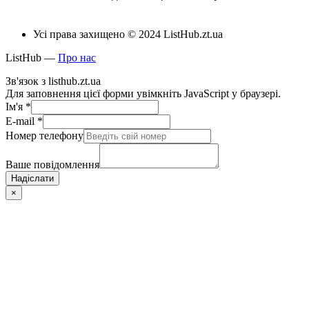
Усі права захищено © 2024 ListHub.zt.ua
ListHub —
Про нас
Зв'язок з listhub.zt.ua
Для заповнення цієї форми увімкніть JavaScript у браузері.
Ім'я
*
E-mail
*
Номер телефону
Ваше повідомлення
Надіслати
×