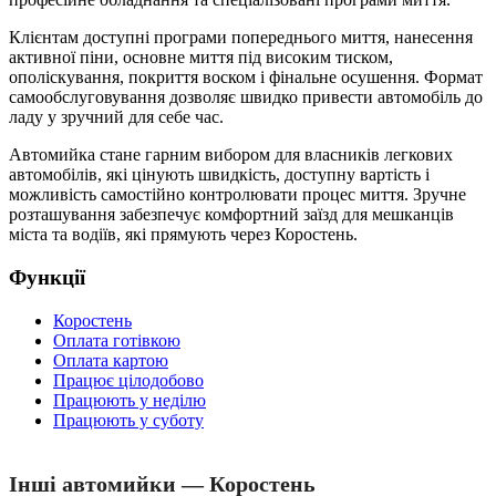
Клієнтам доступні програми попереднього миття, нанесення
активної піни, основне миття під високим тиском,
ополіскування, покриття воском і фінальне осушення. Формат
самообслуговування дозволяє швидко привести автомобіль до
ладу у зручний для себе час.
Автомийка стане гарним вибором для власників легкових
автомобілів, які цінують швидкість, доступну вартість і
можливість самостійно контролювати процес миття. Зручне
розташування забезпечує комфортний заїзд для мешканців
міста та водіїв, які прямують через Коростень.
Функції
Коростень
Оплата готівкою
Оплата картою
Працює цілодобово
Працюють у неділю
Працюють у суботу
Інші автомийки — Коростень