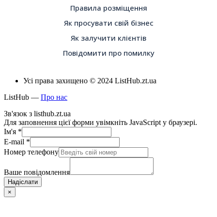
Правила розміщення
Як просувати свій бізнес
Як залучити клієнтів
Повідомити про помилку
Усі права захищено © 2024 ListHub.zt.ua
ListHub —
Про нас
Зв'язок з listhub.zt.ua
Для заповнення цієї форми увімкніть JavaScript у браузері.
Ім'я
*
E-mail
*
Номер телефону
Ваше повідомлення
Надіслати
×