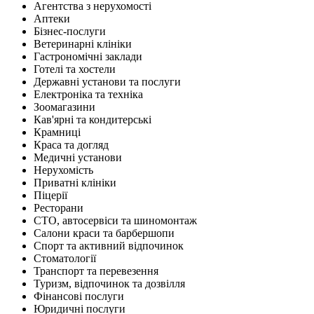
Агентства з нерухомості
Аптеки
Бізнес-послуги
Ветеринарні клініки
Гастрономічні заклади
Готелі та хостели
Державні установи та послуги
Електроніка та техніка
Зоомагазини
Кав'ярні та кондитерські
Крамниці
Краса та догляд
Медичні установи
Нерухомість
Приватні клініки
Піцерії
Ресторани
СТО, автосервіси та шиномонтаж
Салони краси та барбершопи
Спорт та активний відпочинок
Стоматології
Транспорт та перевезення
Туризм, відпочинок та дозвілля
Фінансові послуги
Юридичні послуги