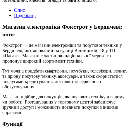
потенційних клієнтів, огляди та багато іншого.
Опис
Подробиці
Магазин електроніки Фокстрот у Бердичеві:
опис
Фокстрот — це магазин електроніки та побутової техніки у
Бердичеві, розташований на вулиці Вінницькій, 18 у ТЦ
«Пасаж». Магазин є частиною національної мережі та
пропонує широкий асортимент техніки.
Тут можна придбати смартфони, ноутбуки, телевізори, велику
та дрібну побутову техніку, аксесуари, а також скористатися
послугами кредитування, доставки та сервісного
обслуговування.
Магазин підійде для покупців, які шукають техніку для дому
чи роботи. Розташування у торговому центрі забезпечує
зручний доступ і можливість поєднати покупки з іншими
справами.
Функції