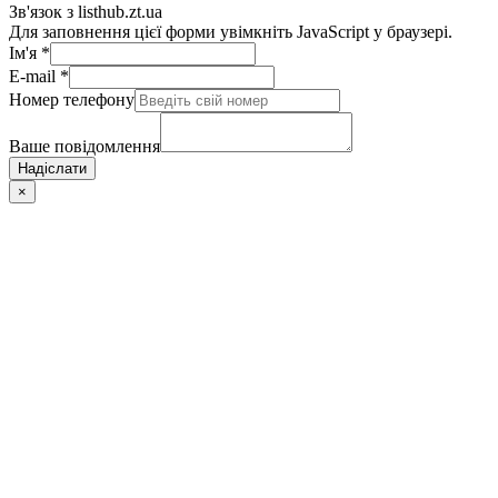
Зв'язок з listhub.zt.ua
Для заповнення цієї форми увімкніть JavaScript у браузері.
Ім'я
*
E-mail
*
Номер телефону
Ваше повідомлення
Надіслати
×