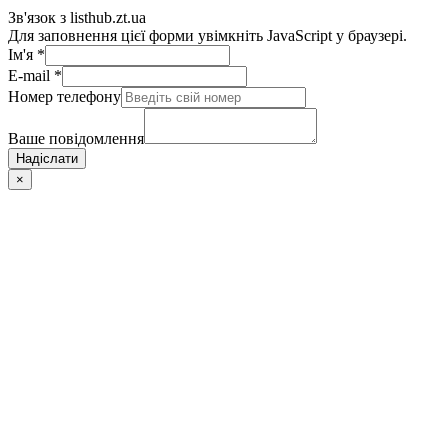
Зв'язок з listhub.zt.ua
Для заповнення цієї форми увімкніть JavaScript у браузері.
Ім'я
*
E-mail
*
Номер телефону
Ваше повідомлення
Надіслати
×