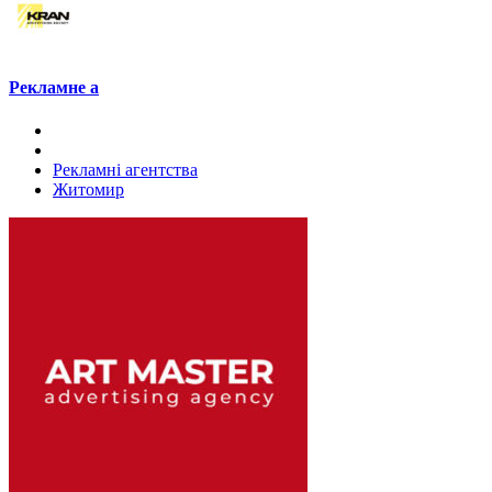
Рекламне а
Рекламні агентства
Житомир