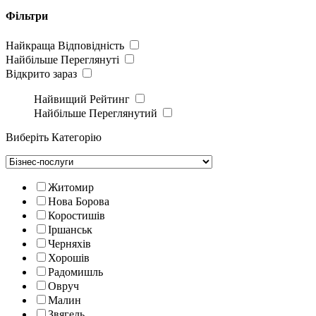
Фільтри
Найкраща Відповідність
Найбільше Переглянуті
Відкрито зараз
Найвищий Рейтинг
Найбільше Переглянутий
Виберіть Категорію
Житомир
Нова Борова
Коростишів
Іршанськ
Черняхів
Хорошів
Радомишль
Овруч
Малин
Звягель