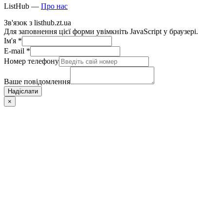
ListHub —
Про нас
Зв'язок з listhub.zt.ua
Для заповнення цієї форми увімкніть JavaScript у браузері.
Ім'я
*
E-mail
*
Номер телефону
Ваше повідомлення
Надіслати
×