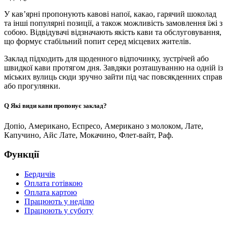
У кав’ярні пропонують кавові напої, какао, гарячий шоколад
та інші популярні позиції, а також можливість замовлення їжі з
собою. Відвідувачі відзначають якість кави та обслуговування,
що формує стабільний попит серед місцевих жителів.
Заклад підходить для щоденного відпочинку, зустрічей або
швидкої кави протягом дня. Завдяки розташуванню на одній із
міських вулиць сюди зручно зайти під час повсякденних справ
або прогулянки.
Q
Які види кави пропонує заклад?
Допіо, Американо, Еспресо, Американо з молоком, Лате,
Капучино, Айс Лате, Мокачино, Флет-вайт, Раф.
Функції
Бердичів
Оплата готівкою
Оплата картою
Працюють у неділю
Працюють у суботу