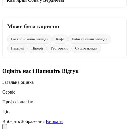
Кав’ярня Сова у Бердичеві
Може бути корисно
Гастрономічні заклади
Кафе
Паби та пивні заклади
Пекарні
Піцерії
Ресторани
Суші-заклади
Оцініть нас і Напишіть Відгук
Загальна оцінка
Сервіс
Професіоналізм
Ціна
Виберіть Зображення
Вибрати