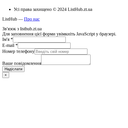
Усі права захищено © 2024 ListHub.zt.ua
ListHub —
Про нас
Зв'язок з listhub.zt.ua
Для заповнення цієї форми увімкніть JavaScript у браузері.
Ім'я
*
E-mail
*
Номер телефону
Ваше повідомлення
Надіслати
×