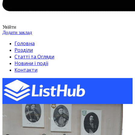
Увійти
Додати заклад
Головна
Розділи
Статті та Огляди
Новини і події
Контакти