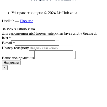
Усі права захищено © 2024 ListHub.zt.ua
ListHub —
Про нас
Зв'язок з listhub.zt.ua
Для заповнення цієї форми увімкніть JavaScript у браузері.
Ім'я
*
E-mail
*
Номер телефону
Ваше повідомлення
Надіслати
×