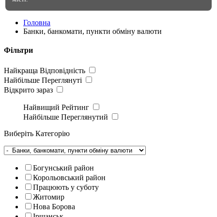
Головна
Банки, банкомати, пункти обміну валюти
Фільтри
Найкраща Відповідність
Найбільше Переглянуті
Відкрито зараз
Найвищий Рейтинг
Найбільше Переглянутий
Виберіть Категорію
Богунський район
Корольовський район
Працюють у суботу
Житомир
Нова Борова
Іршанськ