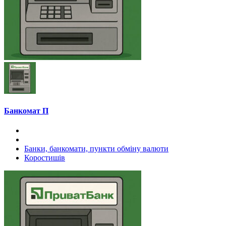
Банкомат П
Банки, банкомати, пункти обміну валюти
Коростишів