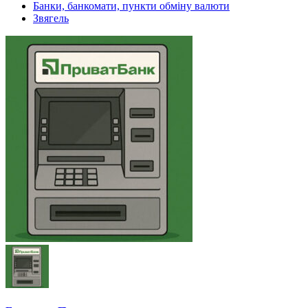
Банки, банкомати, пункти обміну валюти
Звягель