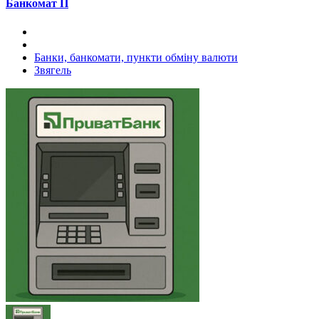
Банкомат П
Банки, банкомати, пункти обміну валюти
Звягель