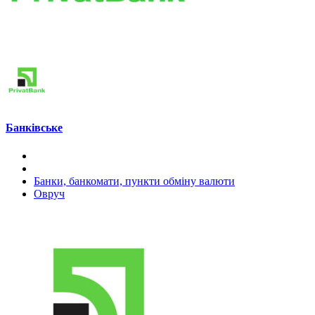
Банківське
Банки, банкомати, пункти обміну валюти
Овруч