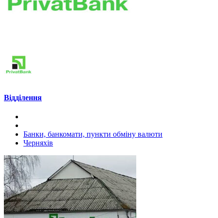
Відділення
Банки, банкомати, пункти обміну валюти
Черняхів