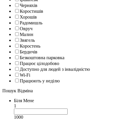
Черняхів
Коростишів
Хорошів
Радомишль
Овруч
Малин
Звягель
Коростень
Бердичів
Безкоштовна парковка
Працює цілодобово
Доступно для людей з інвалідністю
Wi-Fi
Працюють у неділю
Пошук
Відміна
Біля Мене
1
1000