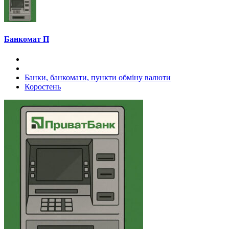
Банкомат П
Банки, банкомати, пункти обміну валюти
Коростень