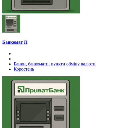
Банкомат П
Банки, банкомати, пункти обміну валюти
Коростень