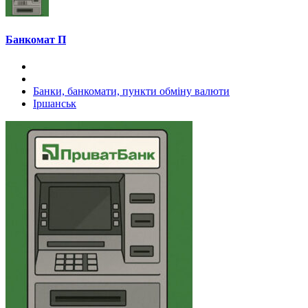
Банкомат П
Банки, банкомати, пункти обміну валюти
Іршанськ