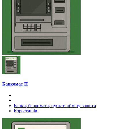
Банкомат П
Банки, банкомати, пункти обміну валюти
Коростишів