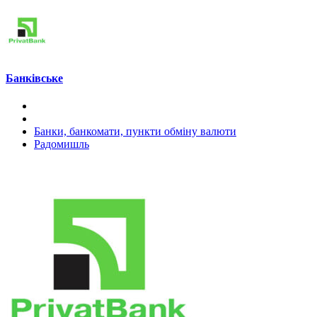
Банківське
Банки, банкомати, пункти обміну валюти
Радомишль