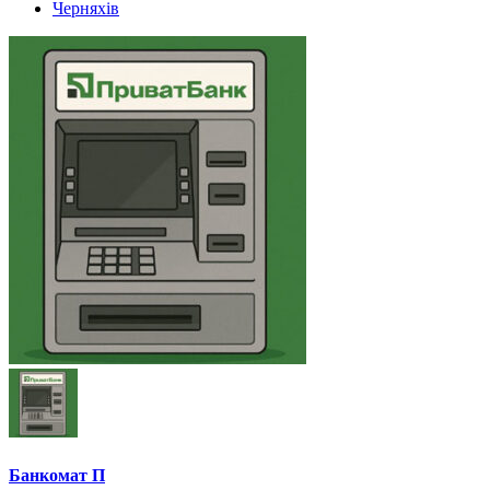
Черняхів
Банкомат П