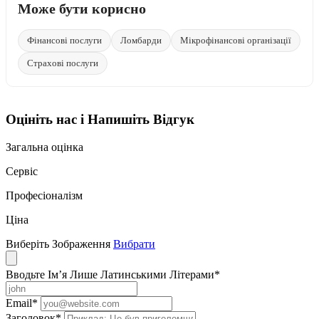
Може бути корисно
Фінансові послуги
Ломбарди
Мікрофінансові організації
Страхові послуги
Оцініть нас і Напишіть Відгук
Загальна оцінка
Сервіс
Професіоналізм
Ціна
Виберіть Зображення
Вибрати
Вводьте Ім’я Лише Латинськими Літерами
*
Email
*
Заголовок
*