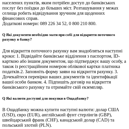
населених пунктів, яким потрібен доступ до банківських
послуг без поїздки до більших міст. Розташування у межах
селища робить відвідування зручним для щоденних
фінансових справ.
Додаткові номери: 089 226 34 52, 0 800 210 800.
Q
Які документи необхідно мати при собі для відкриття поточного
рахунку в банку?
Для відкриття поточного рахунку вам знадобляться наступні
кроки: 1. Відвідайте банківське відділення з паспортом, ID-
карткою або іншим документом, що підтверджує вашу особу, а
також із реєстраційним номером облікової картки платника
податків.2. Заповніть форму заяви на відкриття рахунку. 3.
Дочекайтеся перевірки ваших документів та ідентифікації
вашої особи банком. 4. Підпишіть договір на відкриття
банківського рахунку та отримайте свій екземпляр.
Q
Які валюти доступні для покупки в Ощадбанку?
В Ощадбанку можна купити наступні валюти: долар США
(USD), євро (EUR), англійський фунт стерлінгів (GBP),
швейцарський франк (CHF), канадський долар (CAD) та
польський злотий (PLN).