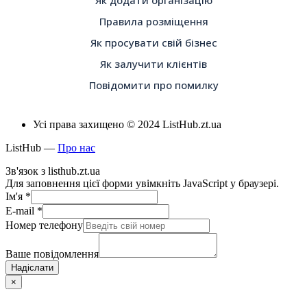
Як додати організацію
Правила розміщення
Як просувати свій бізнес
Як залучити клієнтів
Повідомити про помилку
Усі права захищено © 2024 ListHub.zt.ua
ListHub —
Про нас
Зв'язок з listhub.zt.ua
Для заповнення цієї форми увімкніть JavaScript у браузері.
Ім'я
*
E-mail
*
Номер телефону
Ваше повідомлення
Надіслати
×