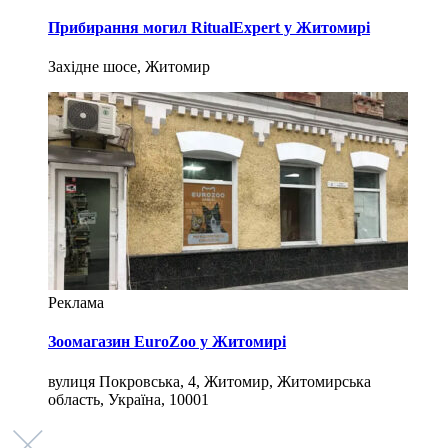
Прибирання могил RitualExpert у Житомирі
Західне шосе, Житомир
Реклама
Зоомагазин EuroZoo у Житомирі
вулиця Покровська, 4, Житомир, Житомирська
область, Україна, 10001