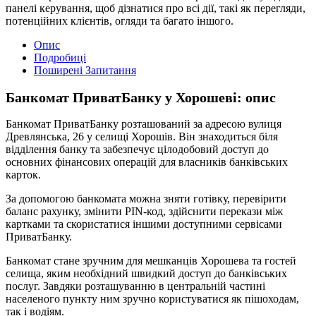
панелі керування, щоб дізнатися про всі дії, такі як перегляди,
потенційних клієнтів, огляди та багато іншого.
Опис
Подробиці
Поширені Запитання
Банкомат ПриватБанку у Хорошеві: опис
Банкомат ПриватБанку розташований за адресою вулиця
Древлянська, 26 у селищі Хорошів. Він знаходиться біля
відділення банку та забезпечує цілодобовий доступ до
основних фінансових операцій для власників банківських
карток.
За допомогою банкомата можна зняти готівку, перевірити
баланс рахунку, змінити PIN-код, здійснити перекази між
картками та скористатися іншими доступними сервісами
ПриватБанку.
Банкомат стане зручним для мешканців Хорошева та гостей
селища, яким необхідний швидкий доступ до банківських
послуг. Завдяки розташуванню в центральній частині
населеного пункту ним зручно користуватися як пішоходам,
так і водіям.