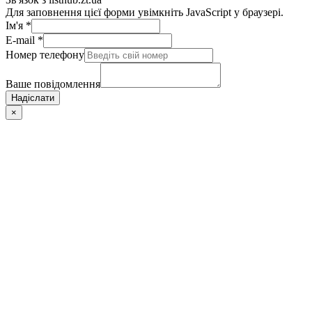
Для заповнення цієї форми увімкніть JavaScript у браузері.
Ім'я
*
E-mail
*
Номер телефону
Ваше повідомлення
Надіслати
×