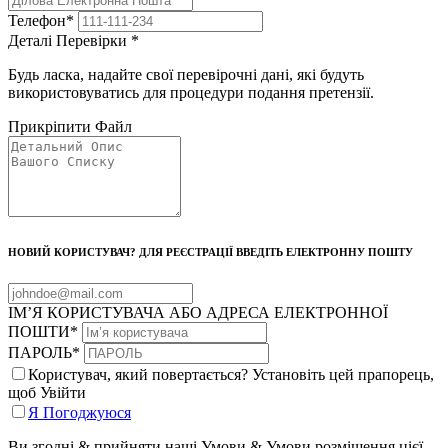
Телефон
*
Деталі Перевірки
*
Будь ласка, надайте свої перевірочні дані, які будуть
використовуватись для процедури подання претензії.
Прикріпити Файл
НОВИЙ КОРИСТУВАЧ? ДЛЯ РЕЄСТРАЦІЇ ВВЕДІТЬ ЕЛЕКТРОННУ ПОШТУ
ІМ’Я КОРИСТУВАЧА АБО АДРЕСА ЕЛЕКТРОННОЇ
ПОШТИ
*
ПАРОЛЬ
*
Користувач, який повертається? Установіть цей прапорець,
щоб Увійти
Я Погоджуюся
Ви згодні & прийняти наші Умови & Умови розміщення цієї