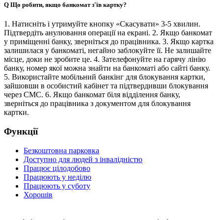
Q
Що робити, якщо банкомат з'їв картку?
1. Натисніть і утримуйте кнопку «Скасувати» 3-5 хвилин.
Підтвердіть анулювання операції на екрані. 2. Якщо банкомат
у приміщенні банку, зверніться до працівника. 3. Якщо картка
залишилася у банкоматі, негайно заблокуйте її. Не залишайте
місце, доки не зробите це. 4. Зателефонуйте на гарячу лінію
банку, номер якої можна знайти на банкоматі або сайті банку.
5. Використайте мобільний банкінг для блокування картки,
зайшовши в особистий кабінет та підтвердивши блокування
через СМС. 6. Якщо банкомат біля відділення банку,
зверніться до працівника з документом для блокування
картки.
Функції
Безкоштовна парковка
Доступно для людей з інвалідністю
Працює цілодобово
Працюють у неділю
Працюють у суботу
Хорошів