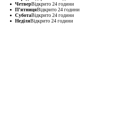
Четвер
Відкрито 24 години
П’ятниця
Відкрито 24 години
Субота
Відкрито 24 години
Неділя
Відкрито 24 години