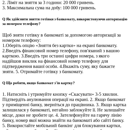
2. Ліміт на зняття за 3 години: 20 000 гривень.
3. Максимальна сума на добу: 100 000 гривень.
Q
Як здійснити зняття готівки з банкомату, використовуючи авторизацію
за номером телефону?
Щоб зняти готівку в банкоматі за допомогою авторизації за
номером телефону:
1.Оберіть опцію «Зняття без картки» на екрані банкомату.
2.Введіть фінансовий номер телефону, пов'язаний з вашою
карткою. 3.Введіть три останні цифри номера, з якого
надійшов виклик на фінансовий номер телефону для
підтвердження вашої особи. 4.Вкажіть суму, яку бажаєте
зняти. 5. Отримайте готівку з банкомату.
Q
Що робити, якщо банкомат з'їв картку?
1. Натисніть і утримуйте кнопку «Скасувати» 3-5 хвилин.
Підтвердіть анулювання операції на екрані. 2. Якщо банкомат
у приміщенні банку, зверніться до працівника. 3. Якщо картка
залишилася у банкоматі, негайно заблокуйте її. Не залишайте
місце, доки не зробите це. 4. Зателефонуйте на гарячу лінію
банку, номер якої можна знайти на банкоматі або сайті банку.
5. Використайте мобільний банкінг для блокування картки,