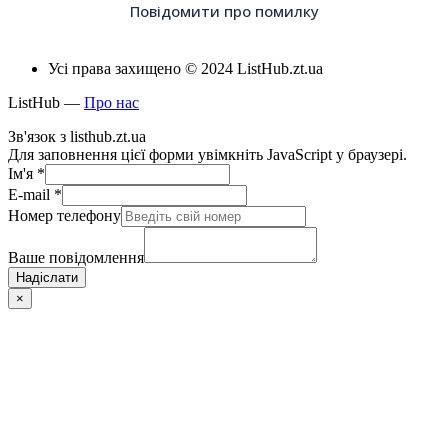
Повідомити про помилку
Усі права захищено © 2024 ListHub.zt.ua
ListHub —
Про нас
Зв'язок з listhub.zt.ua
Для заповнення цієї форми увімкніть JavaScript у браузері.
Ім'я
*
E-mail
*
Номер телефону
Ваше повідомлення
Надіслати
×