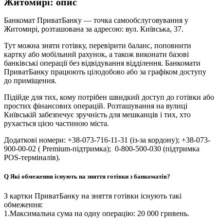
Житомирі: опис
Банкомат ПриватБанку — точка самообслуговування у
Житомирі, розташована за адресою: вул. Київська, 37.
Тут можна зняти готівку, перевірити баланс, поповнити
картку або мобільний рахунок, а також виконати базові
банківські операції без відвідування відділення. Банкомати
ПриватБанку працюють цілодобово або за графіком доступу
до приміщення.
Підійде для тих, кому потрібен швидкий доступ до готівки або
простих фінансових операцій. Розташування на вулиці
Київській забезпечує зручність для мешканців і тих, хто
рухається цією частиною міста.
Додаткові номери: +38-073-716-11-31 (із-за кордону); +38-073-
900-00-02 ( Premium-підтримка); 0-800-500-030 (підтримка
POS-терміналів).
Q
Які обмеження існують на зняття готівки з банкоматів?
З картки ПриватБанку на зняття готівки існують такі
обмеження:
1.Максимальна сума на одну операцію: 20 000 гривень.