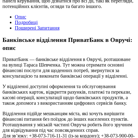
панелі керування, щоб дізнатися про всі дії, такі як перегляди,
потенційних клієнтів, огляди та багато іншого.
Опис
Подробиці
Поширені Запитання
Банківське відділення ПриватБанк в Овручі:
опис
ПриватБанк — банківське відділення в Овручі, розташоване
на вулиці Тараса Шевченка. Тут можна отримати основні
фінансові послуги для щоденних потреб, звернутися за
консультацією та виконати банківські операції у відділенні.
У відділенні доступні оформлення та обслуговування
банківських карток, відкриття рахунків, платежі та перекази,
касові операції, консультації щодо банківських продуктів, а
також допомога з використанням цифрових сервісів банку.
Відділення підійде мешканцям міста, які хочуть вирішити
фінансові питання без поїздок до інших населених пунктів.
Розташування у міській частині Овруча робить його зручним
для відвідування під час повсякденних справ.
Для зв’язку: +38-073-716-11-31 (із-за кордону); +38-073-900-00-