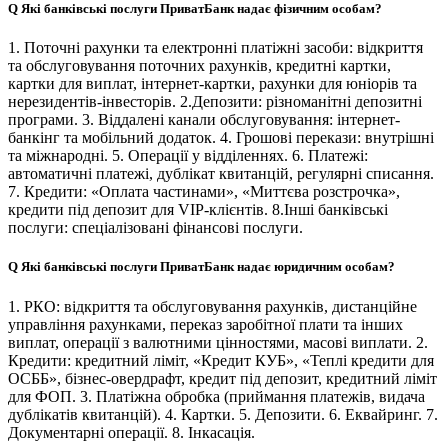
Q
Які банківські послуги ПриватБанк надає фізичним особам?
1. Поточні рахунки та електронні платіжні засоби: відкриття
та обслуговування поточних рахунків, кредитні картки,
картки для виплат, інтернет-картки, рахунки для юніорів та
нерезидентів-інвесторів. 2.Депозити: різноманітні депозитні
програми. 3. Віддалені канали обслуговування: інтернет-
банкінг та мобільний додаток. 4. Грошові перекази: внутрішні
та міжнародні. 5. Операції у відділеннях. 6. Платежі:
автоматичні платежі, дублікат квитанцій, регулярні списання.
7. Кредити: «Оплата частинами», «Миттєва розстрочка»,
кредити під депозит для VIP-клієнтів. 8.Інші банківські
послуги: спеціалізовані фінансові послуги.
Q
Які банківські послуги ПриватБанк надає юридичним особам?
1. РКО: відкриття та обслуговування рахунків, дистанційне
управління рахунками, переказ заробітної плати та інших
виплат, операції з валютними цінностями, масові виплати. 2.
Кредити: кредитний ліміт, «Кредит КУБ», «Теплі кредити для
ОСББ», бізнес-овердрафт, кредит під депозит, кредитний ліміт
для ФОП. 3. Платіжна обробка (приймання платежів, видача
дублікатів квитанцій). 4. Картки. 5. Депозити. 6. Еквайринг. 7.
Документарні операції. 8. Інкасація.