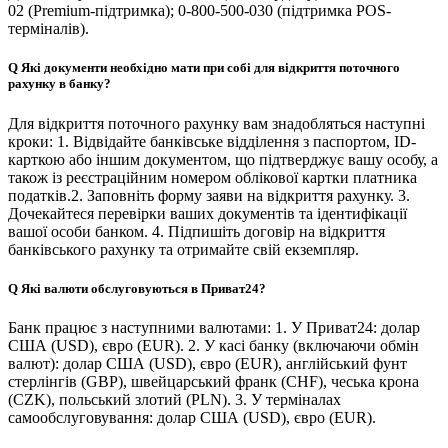
02 (Premium-підтримка); 0-800-500-030 (підтримка POS-
терміналів).
Q
Які документи необхідно мати при собі для відкриття поточного
рахунку в банку?
Для відкриття поточного рахунку вам знадобляться наступні
кроки: 1. Відвідайте банківське відділення з паспортом, ID-
карткою або іншим документом, що підтверджує вашу особу, а
також із реєстраційним номером облікової картки платника
податків.2. Заповніть форму заяви на відкриття рахунку. 3.
Дочекайтеся перевірки ваших документів та ідентифікації
вашої особи банком. 4. Підпишіть договір на відкриття
банківського рахунку та отримайте свій екземпляр.
Q
Які валюти обслуговуються в Приват24?
Банк працює з наступними валютами: 1. У Приват24: долар
США (USD), євро (EUR). 2. У касі банку (включаючи обмін
валют): долар США (USD), євро (EUR), англійський фунт
стерлінгів (GBP), швейцарський франк (CHF), чеська крона
(CZK), польський злотий (PLN). 3. У терміналах
самообслуговування: долар США (USD), євро (EUR).