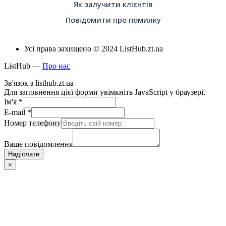
Як залучити клієнтів
Повідомити про помилку
Усі права захищено © 2024 ListHub.zt.ua
ListHub —
Про нас
Зв'язок з listhub.zt.ua
Для заповнення цієї форми увімкніть JavaScript у браузері.
Ім'я
*
E-mail
*
Номер телефону
Ваше повідомлення
Надіслати
×