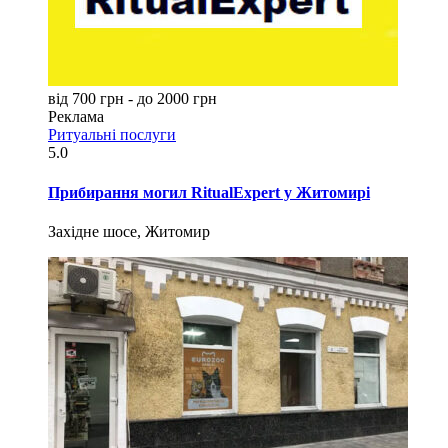
від 700 грн - до 2000 грн
Реклама
Ритуальні послуги
5.0
Прибирання могил RitualExpert у Житомирі
Західне шосе, Житомир