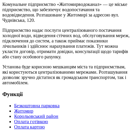
Комунальне підприємство «Житомирводоканал» — це міське
підприємство, що забезпечує водопостачання та
водовідведення. Розташоване у Житомирі за адресою вул.
Чуднівська, 120.
Підприємство надає послуги централізованого постачання
холодної води, відведення стічних вод, обслуговування мереж,
підключення до систем, а також приймає показники
лічильників і здійснює нарахування платежів. Тут можна
укласти договір, отримати довідки, консультації щодо тарифів
або стану особового рахунку.
Установа буде корисною мешканцям міста та підприємствам,
які користуються централізованими мережами. Розташування
дозволяє зручно дістатися як громадським транспортом, так і
автомобілем.
Функції
Безкоштовна парковка
Житомир
Корольовський район
Оплата готівкою
Оплата картою