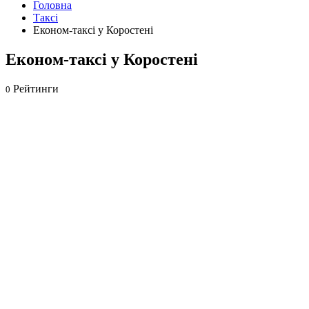
Головна
Таксі
Економ-таксі у Коростені
Економ-таксі у Коростені
Рейтинги
0