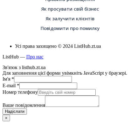
Як просувати свій бізнес
Як залучити клієнтів
Повідомити про помилку
Усі права захищено © 2024 ListHub.zt.ua
ListHub —
Про нас
Зв'язок з listhub.zt.ua
Для заповнення цієї форми увімкніть JavaScript у браузері.
Ім'я
*
E-mail
*
Номер телефону
Ваше повідомлення
Надіслати
×