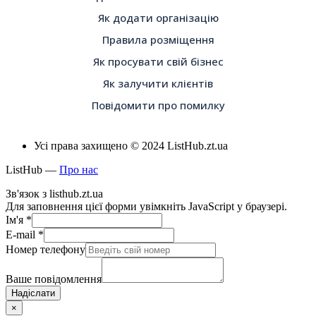
Як додати організацію
Правила розміщення
Як просувати свій бізнес
Як залучити клієнтів
Повідомити про помилку
Усі права захищено © 2024 ListHub.zt.ua
ListHub —
Про нас
Зв'язок з listhub.zt.ua
Для заповнення цієї форми увімкніть JavaScript у браузері.
Ім'я
*
E-mail
*
Номер телефону
Ваше повідомлення
Надіслати
×