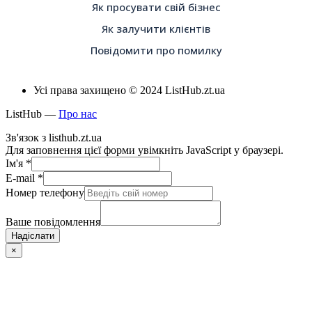
Як просувати свій бізнес
Як залучити клієнтів
Повідомити про помилку
Усі права захищено © 2024 ListHub.zt.ua
ListHub —
Про нас
Зв'язок з listhub.zt.ua
Для заповнення цієї форми увімкніть JavaScript у браузері.
Ім'я
*
E-mail
*
Номер телефону
Ваше повідомлення
Надіслати
×