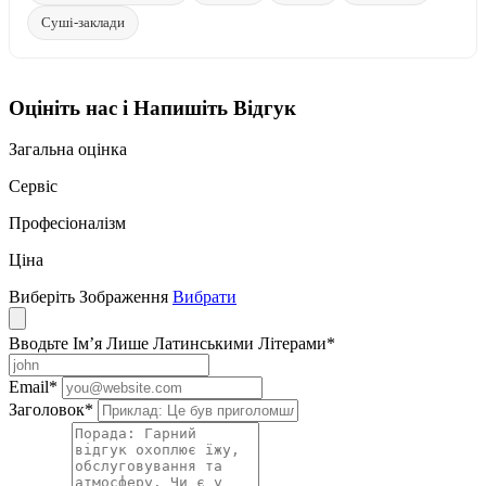
Суші-заклади
Оцініть нас і Напишіть Відгук
Загальна оцінка
Сервіс
Професіоналізм
Ціна
Виберіть Зображення
Вибрати
Вводьте Ім’я Лише Латинськими Літерами
*
Email
*
Заголовок
*