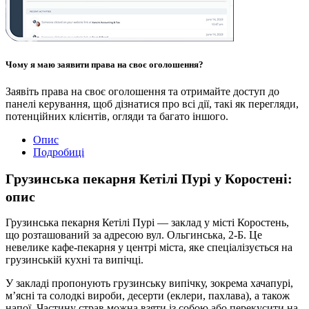
Чому я маю заявити права на своє оголошення?
Заявіть права на своє оголошення та отримайте доступ до
панелі керування, щоб дізнатися про всі дії, такі як перегляди,
потенційних клієнтів, огляди та багато іншого.
Опис
Подробиці
Грузинська пекарня Кетілі Пурі у Коростені:
опис
Грузинська пекарня Кетілі Пурі — заклад у місті Коростень,
що розташований за адресою вул. Ольгинська, 2-Б. Це
невелике кафе-пекарня у центрі міста, яке спеціалізується на
грузинській кухні та випічці.
У закладі пропонують грузинську випічку, зокрема хачапурі,
м’ясні та солодкі вироби, десерти (еклери, пахлава), а також
напої. Частину страв можна взяти із собою або перекусити на