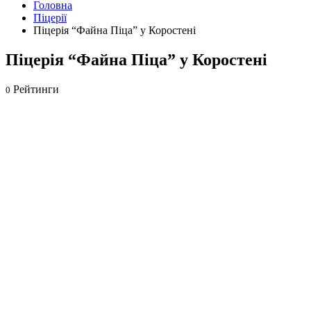
Головна
Піцерії
Піцерія “Файна Піца” у Коростені
Піцерія “Файна Піца” у Коростені
Рейтинги
0