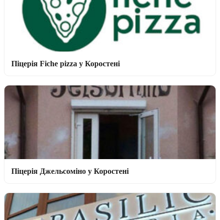
Піцерія Fiche pizza у Коростені
Піцерія Джельсоміно у Коростені