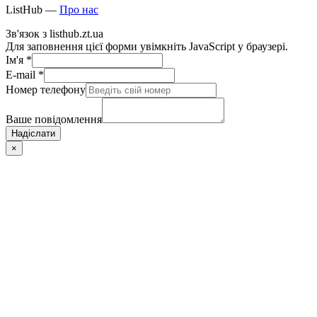
ListHub —
Про нас
Зв'язок з listhub.zt.ua
Для заповнення цієї форми увімкніть JavaScript у браузері.
Ім'я
*
E-mail
*
Номер телефону
Ваше повідомлення
Надіслати
×