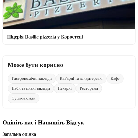
Піцерія Basilic pizzeria у Коростені
Може бути корисно
Гастрономічні заклади
Кав'ярні та кондитерські
Кафе
Паби та пивні заклади
Пекарні
Ресторани
Суші-заклади
Оцініть нас і Напишіть Відгук
Загальна оцінка