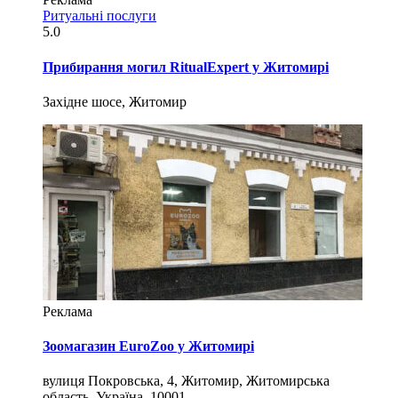
Ритуальні послуги
5.0
Прибирання могил RitualExpert у Житомирі
Західне шосе, Житомир
Реклама
Зоомагазин EuroZoo у Житомирі
вулиця Покровська, 4, Житомир, Житомирська
область, Україна, 10001