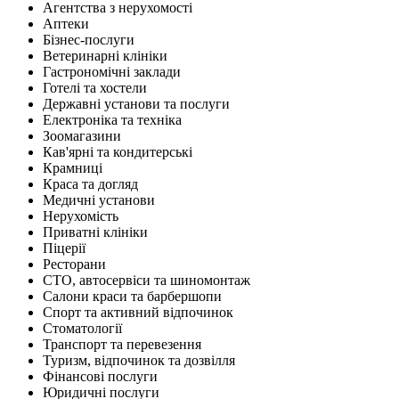
Агентства з нерухомості
Аптеки
Бізнес-послуги
Ветеринарні клініки
Гастрономічні заклади
Готелі та хостели
Державні установи та послуги
Електроніка та техніка
Зоомагазини
Кав'ярні та кондитерські
Крамниці
Краса та догляд
Медичні установи
Нерухомість
Приватні клініки
Піцерії
Ресторани
СТО, автосервіси та шиномонтаж
Салони краси та барбершопи
Спорт та активний відпочинок
Стоматології
Транспорт та перевезення
Туризм, відпочинок та дозвілля
Фінансові послуги
Юридичні послуги