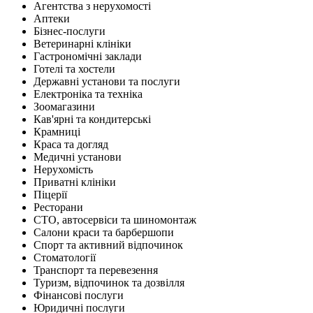
Агентства з нерухомості
Аптеки
Бізнес-послуги
Ветеринарні клініки
Гастрономічні заклади
Готелі та хостели
Державні установи та послуги
Електроніка та техніка
Зоомагазини
Кав'ярні та кондитерські
Крамниці
Краса та догляд
Медичні установи
Нерухомість
Приватні клініки
Піцерії
Ресторани
СТО, автосервіси та шиномонтаж
Салони краси та барбершопи
Спорт та активний відпочинок
Стоматології
Транспорт та перевезення
Туризм, відпочинок та дозвілля
Фінансові послуги
Юридичні послуги