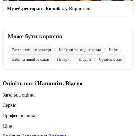
Музей-ресторан «Колиба» у Коростені
Може бути корисно
Гастрономічні заклади
Кав'ярні та кондитерські
Кафе
Паби та пивні заклади
Пекарні
Піцерії
Суші-заклади
Оцініть нас і Напишіть Відгук
Загальна оцінка
Сервіс
Професіоналізм
Ціна