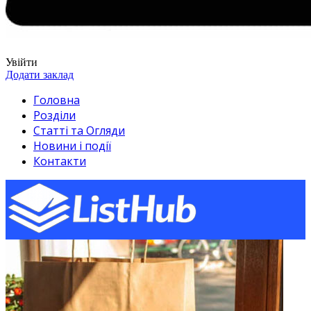
Увійти
Додати заклад
Головна
Розділи
Статті та Огляди
Новини і події
Контакти