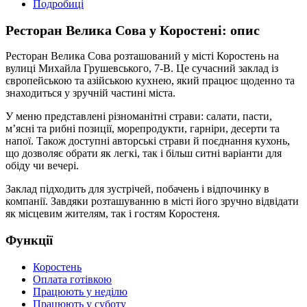
Подробиці
Ресторан Велика Сова у Коростені: опис
Ресторан Велика Сова розташований у місті Коростень на
вулиці Михайла Грушевського, 7-В. Це сучасний заклад із
європейською та азійською кухнею, який працює щоденно та
знаходиться у зручній частині міста.
У меню представлені різноманітні страви: салати, пасти,
м’ясні та рибні позиції, морепродукти, гарніри, десерти та
напої. Також доступні авторські страви й поєднання кухонь,
що дозволяє обрати як легкі, так і більш ситні варіанти для
обіду чи вечері.
Заклад підходить для зустрічей, побачень і відпочинку в
компанії. Завдяки розташуванню в місті його зручно відвідати
як місцевим жителям, так і гостям Коростеня.
Функції
Коростень
Оплата готівкою
Працюють у неділю
Працюють у суботу