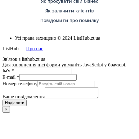
Як просувати свій бізнес
Як залучити клієнтів
Повідомити про помилку
Усі права захищено © 2024 ListHub.zt.ua
ListHub —
Про нас
Зв'язок з listhub.zt.ua
Для заповнення цієї форми увімкніть JavaScript у браузері.
Ім'я
*
E-mail
*
Номер телефону
Ваше повідомлення
Надіслати
×