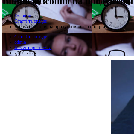
Вплив безсоння на продуктивні
Головна
Статті та огляди
Вплив безсоння на продуктивність і настрій
Статті та огляди
admin
Коментарів немає
29.01.2025