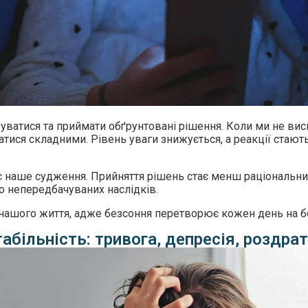
уватися та приймати обґрунтовані рішення. Коли ми не вис
ватися складними. Рівень уваги знижується, а реакції стаю
є наше судження. Прийняття рішень стає менш раціональним
до непередбачуваних наслідків.
сть нашого життя, адже безсоння перетворює кожен день на
табільність: тривога, депресія, роздра