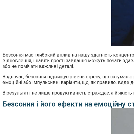
Безсоння має глибокий вплив на нашу здатність концентр
відновлення, і навіть прості завдання можуть почати зда
або не помічати важливі деталі.
Водночас, безсоння підвищує рівень стресу, що затуманю
емоційні або імпульсивні варіанти, що, як правило, веде 
В результаті, не лише продуктивність страждає, а й які
Безсоння і його ефекти на емоційну с