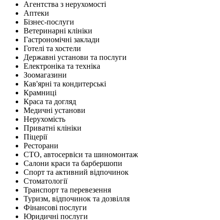
Агентства з нерухомості
Аптеки
Бізнес-послуги
Ветеринарні клініки
Гастрономічні заклади
Готелі та хостели
Державні установи та послуги
Електроніка та техніка
Зоомагазини
Кав'ярні та кондитерські
Крамниці
Краса та догляд
Медичні установи
Нерухомість
Приватні клініки
Піцерії
Ресторани
СТО, автосервіси та шиномонтаж
Салони краси та барбершопи
Спорт та активний відпочинок
Стоматології
Транспорт та перевезення
Туризм, відпочинок та дозвілля
Фінансові послуги
Юридичні послуги