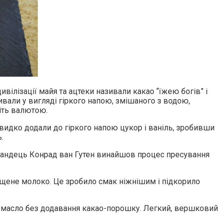
вілізації майя та ацтеки називали какао “їжею богів” і
ивали у вигляді гіркого напою, змішаного з водою,
віть валютою.
швидко додали до гіркого напою цукор і ваніль, зробивши
.
олландець Конрад ван Гутен винайшов процес пресування
щене молоко. Це зробило смак ніжнішим і підкорило
-масло без додавання какао-порошку. Легкий, вершковий