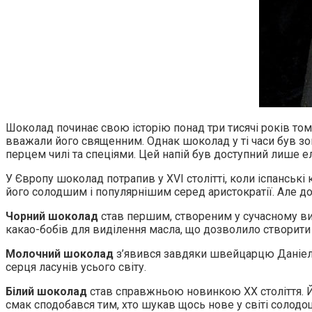
Шоколад починає свою історію понад три тисячі років тому
вважали його священним. Однак шоколад у ті часи був зов
перцем чилі та спеціями. Цей напій був доступний лише е
У Європу шоколад потрапив у XVI столітті, коли іспанськ
його солодшим і популярнішим серед аристократії. Але д
Чорний шоколад
став першим, створеним у сучасному виг
какао-бобів для виділення масла, що дозволило створит
Молочний шоколад
з’явився завдяки швейцарцю Даніелю
серця ласунів усього світу.
Білий шоколад
став справжньою новинкою XX століття. Й
смак сподобався тим, хто шукав щось нове у світі солодо