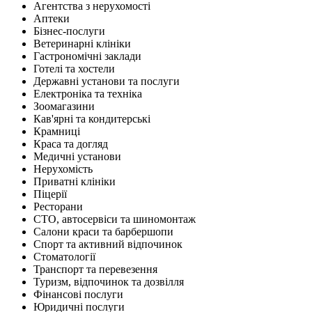
Агентства з нерухомості
Аптеки
Бізнес-послуги
Ветеринарні клініки
Гастрономічні заклади
Готелі та хостели
Державні установи та послуги
Електроніка та техніка
Зоомагазини
Кав'ярні та кондитерські
Крамниці
Краса та догляд
Медичні установи
Нерухомість
Приватні клініки
Піцерії
Ресторани
СТО, автосервіси та шиномонтаж
Салони краси та барбершопи
Спорт та активний відпочинок
Стоматології
Транспорт та перевезення
Туризм, відпочинок та дозвілля
Фінансові послуги
Юридичні послуги