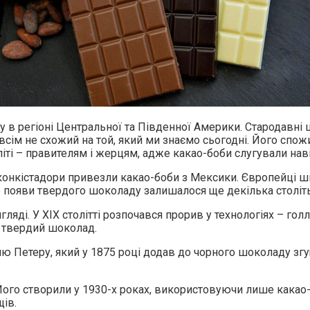
 в регіоні Центральної та Південної Америки. Стародавні ци
сім не схожий на той, який ми знаємо сьогодні. Його спож
літі – правителям і жерцям, адже какао-боби слугували на
і конкістадори привезли какао-боби з Мексики. Європейці 
о появи твердого шоколаду залишалося ще декілька століть
ляді. У XIX столітті розпочався прорив у технологіях – г
и твердий шоколад.
 Петеру, який у 1875 році додав до чорного шоколаду згу
ого створили у 1930-х роках, використовуючи лише какао
щів.