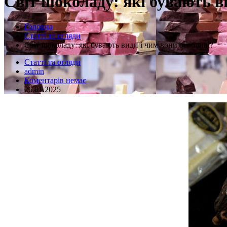
Світ шоколаду: які бувають в
Головна
Статті та огляди
Світ шоколаду: які бувають види і чим вони особливі?
Статті та огляди
admin
Коментарів немає
26.01.2025