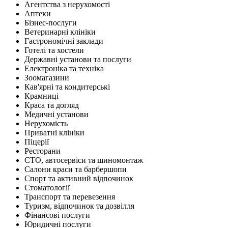
Агентства з нерухомості
Аптеки
Бізнес-послуги
Ветеринарні клініки
Гастрономічні заклади
Готелі та хостели
Державні установи та послуги
Електроніка та техніка
Зоомагазини
Кав'ярні та кондитерські
Крамниці
Краса та догляд
Медичні установи
Нерухомість
Приватні клініки
Піцерії
Ресторани
СТО, автосервіси та шиномонтаж
Салони краси та барбершопи
Спорт та активний відпочинок
Стоматології
Транспорт та перевезення
Туризм, відпочинок та дозвілля
Фінансові послуги
Юридичні послуги