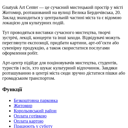
Gnatyuk Art Center — це сучасний мистецький простір у місті
Житомир, розташований на вулиці Велика Бердичівська, 20.
Заклад знаходиться у центральній частині міста та є відомою
локацією для культурних подій.
Тут проводяться виставки сучасного мистецтва, творчі
зустрічі, лекції, концерти та інші заходи. Відвідувачі можуть
переглянути експозиції, придбати картини, арт-об’єкти або
сувенірну продукцію, а також скористатися послугами
оформлення робіт.
Арт-центр підійде для поціновувачів мистецтва, студентів,
туристів і всіх, хто шукає культурний відпочинок. Завдяки
розташуванню в центрі міста сюди зручно дістатися пішки або
громадським транспортом.
Функції
Безкоштовна парковка
Житомир
Корольовський район
Оплата готівкою
Оплата картою
Працюють у суботу