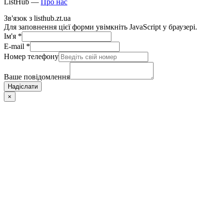
ListHub —
Про нас
Зв'язок з listhub.zt.ua
Для заповнення цієї форми увімкніть JavaScript у браузері.
Ім'я
*
E-mail
*
Номер телефону
Ваше повідомлення
Надіслати
×