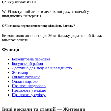
Q
Чи є у поїздах Wi-Fi?
Wi-Fi доступний лише в деяких поїздах, зазвичай у
швидкісних "Інтерсіті+".
Q
Чи можна перевозити велику кількість багажу?
Безкоштовно дозволено до 36 кг багажу, додатковий багаж
вимагає оплати.
Функції
Безкоштовна парковка
Богунський район
Доступно для людей з інвалідністю
Житомир
Оплата готівкою
Оплата картою
Працює цілодобово
Працюють у неділю
Працюють у суботу
Інші вокзали та станції — Житомир