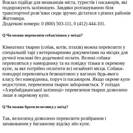
Вокзал підійде для мешканців міста, туристів і пасажирів, які
подорожують залізницею. Завдяки розташуванню біля
транспортної розв’язки сюди зручно дістатися з різних районів
Житомира.
Додаткові номери: 0 (800) 503-111, 0 (412) 444-101.
Q
Чи можна перевозити собак/кішок у поїзді?
Кімнатних тварин (собак, котів, птахів) можна перевозити у
спеціальній тарі з ветеринарними документами на місцях для
ручної поклажі без додаткової оплати. Великі собаки
перевозяться у наморднику та на повідку тільки в окремому
купе, за яке потрібно оплатити всі незайняті місця. Собаки-
поводирі перевозяться безкоштовно у вагонах будь-якого
класу, без намордника, поруч із пасажиром. Якщо окреме купе
недоступне, перевезення тварин забороняється. У поїздах
«Азербайджанської залізниці» перевезення тварин дозволено
лише в окремому купе.
Q
Чи можна брати велосипед у поїзд?
Так, велосипед дозволено перевозити розібраним і
запакованим у багажному відсіку або купе.