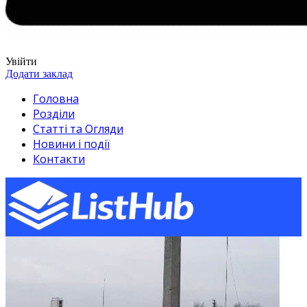
Увійти
Додати заклад
Головна
Розділи
Статті та Огляди
Новини і події
Контакти