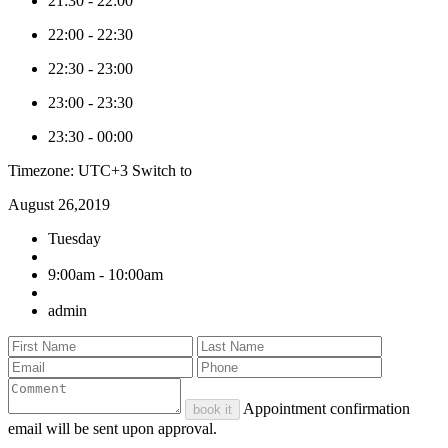
21:30
-
22:00
22:00
-
22:30
22:30
-
23:00
23:00
-
23:30
23:30
-
00:00
Timezone: UTC+3
Switch to
August 26,2019
Tuesday
9:00am - 10:00am
admin
Appointment confirmation
book it
email will be sent upon approval.