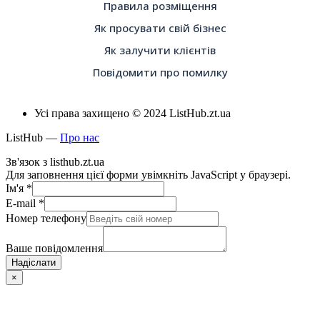
Правила розміщення
Як просувати свій бізнес
Як залучити клієнтів
Повідомити про помилку
Усі права захищено © 2024 ListHub.zt.ua
ListHub —
Про нас
Зв'язок з listhub.zt.ua
Для заповнення цієї форми увімкніть JavaScript у браузері.
Ім'я
*
E-mail
*
Номер телефону
Ваше повідомлення
Надіслати
×