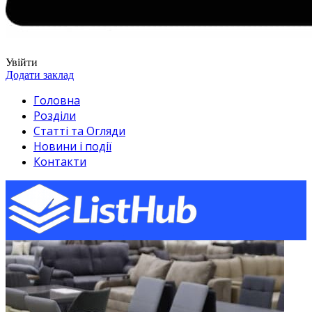
Увійти
Додати заклад
Головна
Розділи
Статті та Огляди
Новини і події
Контакти