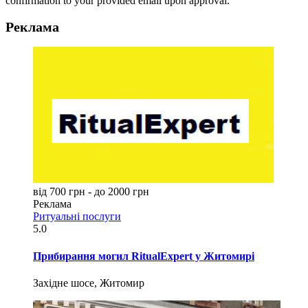
confirmation to your provided email upon approval.
Реклама
від 700 грн - до 2000 грн
Реклама
Ритуальні послуги
5.0
Прибирання могил RitualExpert у Житомирі
Західне шосе, Житомир