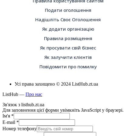
Правила користування сайтом
Подати оголошення
Надішліть Своє Оголошення
Як додати організацію
Правила розміщення
Як просувати свій бізнес
Як залучити клієнтів
Повідомити про помилку
Усі права захищено © 2024 ListHub.zt.ua
ListHub —
Про нас
Зв'язок з listhub.zt.ua
Для заповнення цієї форми увімкніть JavaScript у браузері.
Ім'я
*
E-mail
*
Номер телефону