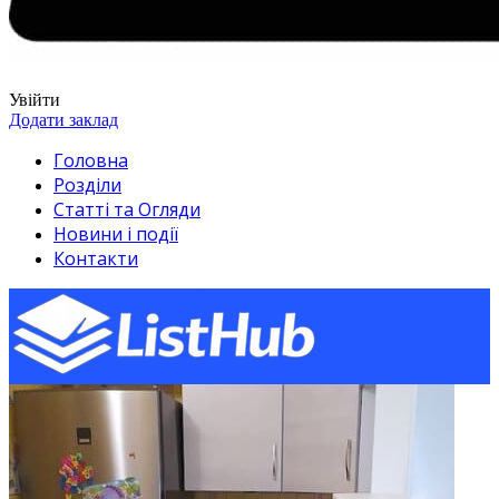
Увійти
Додати заклад
Головна
Розділи
Статті та Огляди
Новини і події
Контакти