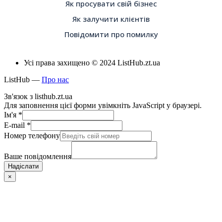
Як просувати свій бізнес
Як залучити клієнтів
Повідомити про помилку
Усі права захищено © 2024 ListHub.zt.ua
ListHub —
Про нас
Зв'язок з listhub.zt.ua
Для заповнення цієї форми увімкніть JavaScript у браузері.
Ім'я
*
E-mail
*
Номер телефону
Ваше повідомлення
Надіслати
×