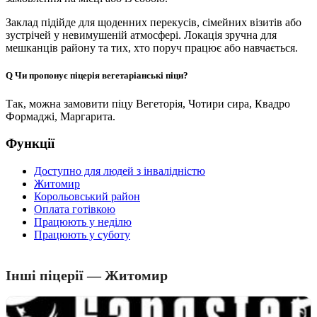
Заклад підійде для щоденних перекусів, сімейних візитів або
зустрічей у невимушеній атмосфері. Локація зручна для
мешканців району та тих, хто поруч працює або навчається.
Q
Чи пропонує піцерія вегетаріанські піци?
Так, можна замовити піцу Вегеторія, Чотири сира, Квадро
Формаджі, Маргарита.
Функції
Доступно для людей з інвалідністю
Житомир
Корольовський район
Оплата готівкою
Працюють у неділю
Працюють у суботу
Інші піцерії — Житомир