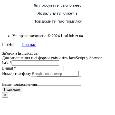
Як просувати свій бізнес
Як залучити клієнтів
Повідомити про помилку
Усі права захищено © 2024 ListHub.zt.ua
ListHub —
Про нас
Зв'язок з listhub.zt.ua
Для заповнення цієї форми увімкніть JavaScript у браузері.
Ім'я
*
E-mail
*
Номер телефону
Ваше повідомлення
Надіслати
×