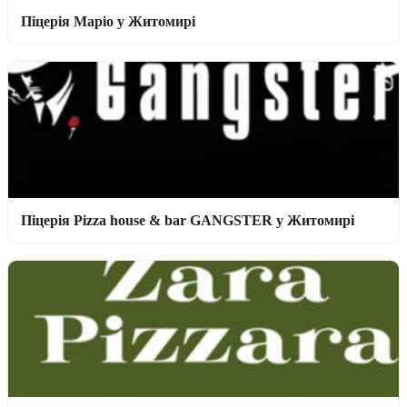
Піцерія Маріо у Житомирі
Піцерія Pizza house & bar GANGSTER у Житомирі