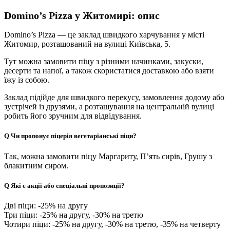
Domino’s Pizza у Житомирі: опис
Domino’s Pizza — це заклад швидкого харчування у місті
Житомир, розташований на вулиці Київська, 5.
Тут можна замовити піцу з різними начинками, закуски,
десерти та напої, а також скористатися доставкою або взяти
їжу із собою.
Заклад підійде для швидкого перекусу, замовлення додому або
зустрічей із друзями, а розташування на центральній вулиці
робить його зручним для відвідування.
Q
Чи пропонує піцерія вегетаріанські піци?
Так, можна замовити піцу Маргариту, П’ять сирів, Грушу з
блакитним сиром.
Q
Які є акції або спеціальні пропозиції?
Дві піци: -25% на другу
Три піци: -25% на другу, -30% на третю
Чотири піци: -25% на другу, -30% на третю, -35% на четверту