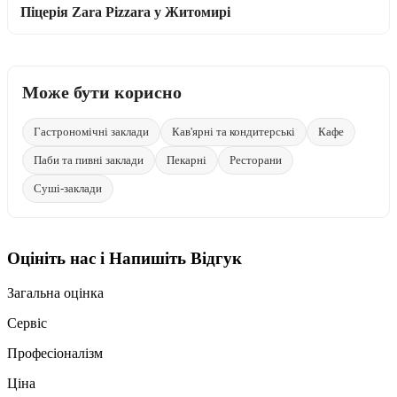
Піцерія Zara Pizzara у Житомирі
Може бути корисно
Гастрономічні заклади
Кав'ярні та кондитерські
Кафе
Паби та пивні заклади
Пекарні
Ресторани
Суші-заклади
Оцініть нас і Напишіть Відгук
Загальна оцінка
Сервіс
Професіоналізм
Ціна