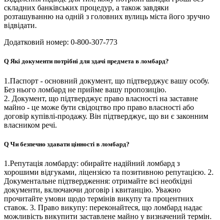
складних банківських процедур, а також завдяки
розташуванню на одній з головних вулиць міста його зручно
відвідати.
Додатковий номер: 0-800-307-773
Q
Які документи потрібні для здачі предмета в ломбард?
1.Паспорт - основний документ, що підтверджує вашу особу.
Без нього ломбард не прийме вашу пропозицію.
2. Документ, що підтверджує право власності на заставне
майно - це може бути свідоцтво про право власності або
договір купівлі-продажу. Він підтверджує, що ви є законним
власником речі.
Q
Чи безпечно здавати цінності в ломбард?
1.Репутація ломбарду: обирайте надійний ломбард з
хорошими відгуками, ліцензією та позитивною репутацією. 2.
Документальне підтвердження: отримайте всі необхідні
документи, включаючи договір і квитанцію. Уважно
прочитайте умови щодо термінів викупу та процентних
ставок. 3. Право викупу: переконайтеся, що ломбард надає
можливість викупити заставлене майно у визначений термін.