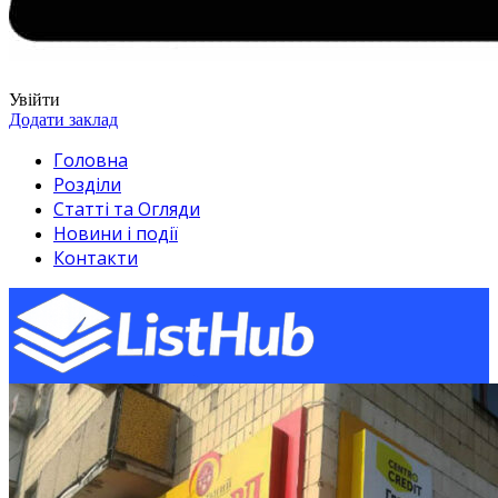
Увійти
Додати заклад
Головна
Розділи
Статті та Огляди
Новини і події
Контакти