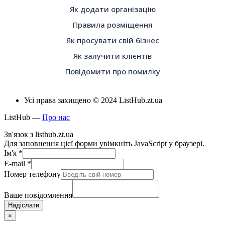
Як додати організацію
Правила розміщення
Як просувати свій бізнес
Як залучити клієнтів
Повідомити про помилку
Усі права захищено © 2024 ListHub.zt.ua
ListHub —
Про нас
Зв'язок з listhub.zt.ua
Для заповнення цієї форми увімкніть JavaScript у браузері.
Ім'я
*
E-mail
*
Номер телефону
Ваше повідомлення
Надіслати
×