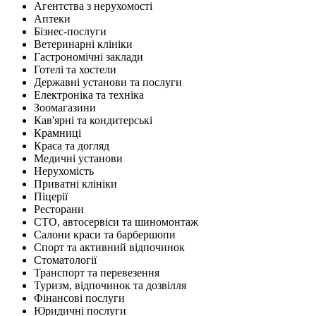
Агентства з нерухомості
Аптеки
Бізнес-послуги
Ветеринарні клініки
Гастрономічні заклади
Готелі та хостели
Державні установи та послуги
Електроніка та техніка
Зоомагазини
Кав'ярні та кондитерські
Крамниці
Краса та догляд
Медичні установи
Нерухомість
Приватні клініки
Піцерії
Ресторани
СТО, автосервіси та шиномонтаж
Салони краси та барбершопи
Спорт та активний відпочинок
Стоматології
Транспорт та перевезення
Туризм, відпочинок та дозвілля
Фінансові послуги
Юридичні послуги