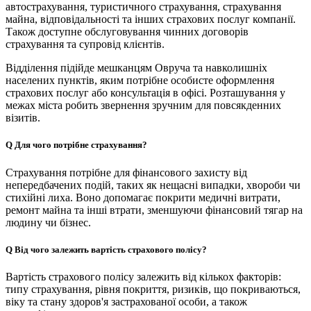
автострахування, туристичного страхування, страхування
майна, відповідальності та інших страхових послуг компанії.
Також доступне обслуговування чинних договорів
страхування та супровід клієнтів.
Відділення підійде мешканцям Овруча та навколишніх
населених пунктів, яким потрібне особисте оформлення
страхових послуг або консультація в офісі. Розташування у
межах міста робить звернення зручним для повсякденних
візитів.
Q
Для чого потрібне страхування?
Страхування потрібне для фінансового захисту від
непередбачених подій, таких як нещасні випадки, хвороби чи
стихійні лиха. Воно допомагає покрити медичні витрати,
ремонт майна та інші втрати, зменшуючи фінансовий тягар на
людину чи бізнес.
Q
Від чого залежить вартість страхового полісу?
Вартість страхового полісу залежить від кількох факторів:
типу страхування, рівня покриття, ризиків, що покриваються,
віку та стану здоров'я застрахованої особи, а також