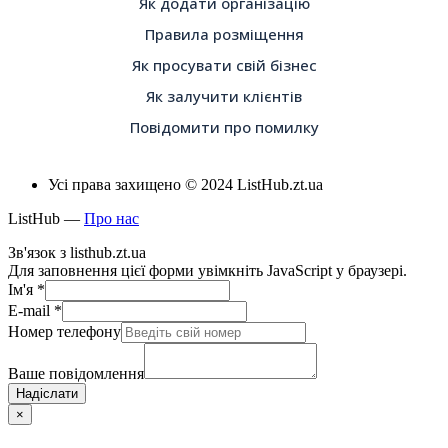
Як додати організацію
Правила розміщення
Як просувати свій бізнес
Як залучити клієнтів
Повідомити про помилку
Усі права захищено © 2024 ListHub.zt.ua
ListHub —
Про нас
Зв'язок з listhub.zt.ua
Для заповнення цієї форми увімкніть JavaScript у браузері.
Ім'я
*
E-mail
*
Номер телефону
Ваше повідомлення
Надіслати
×